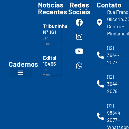
Notícias
Redes
Contato
Recentes
Sociais
Rua Franc
Glicerio, 3
Tribuninha
Centro -
N° 161
Pindamon
Ler
mais...
(12)
3644-
Edital
2077
Cadernos
10496
Ler
mais...
(12)
3644-
2078
(12)
98844-
2077 -
WhatsApp