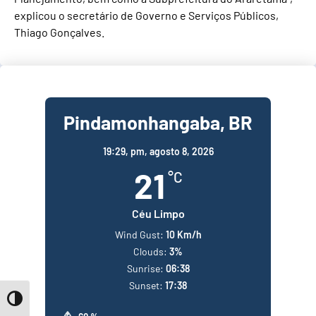
explicou o secretário de Governo e Serviços Públicos,
Thiago Gonçalves.
Pindamonhangaba, BR
19:29,
pm, agosto 8, 2026
21
°C
Céu Limpo
Wind Gust:
10 Km/h
Clouds:
3%
Sunrise:
06:38
Sunset:
17:38
Toggle High Contrast