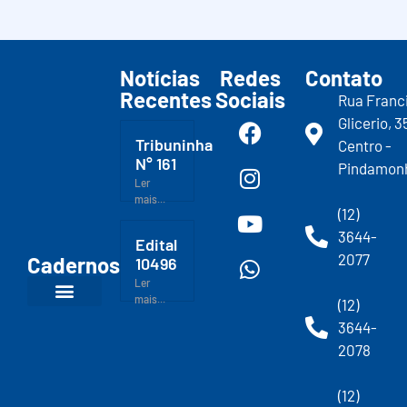
Notícias
Redes
Contato
Recentes
Sociais
Rua Franc
Glicerio, 3
Tribuninha
Centro -
N° 161
Pindamon
Ler
mais...
(12)
3644-
Edital
2077
Cadernos
10496
Ler
mais...
(12)
3644-
2078
(12)