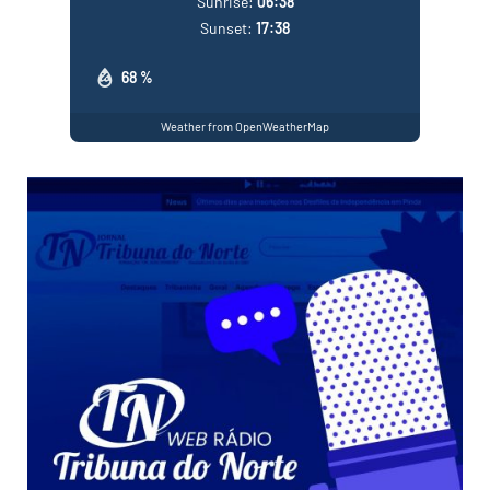
Sunrise:
06:38
Sunset:
17:38
68 %
Weather from OpenWeatherMap