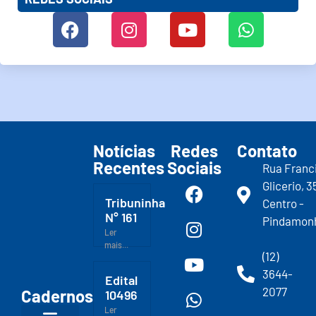
Notícias
Redes
Contato
Recentes
Sociais
Rua Franc
Glicerio, 3
Tribuninha
Centro -
N° 161
Pindamon
Ler
mais...
(12)
3644-
Edital
2077
Cadernos
10496
Ler