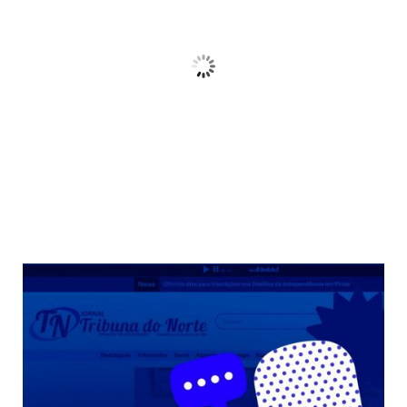
21
Céu Limpo
Wind Gust:
10 Km/h
Clouds:
3%
Sunrise:
06:38
Sunset:
17:38
68 %
Weather from OpenWeatherMap