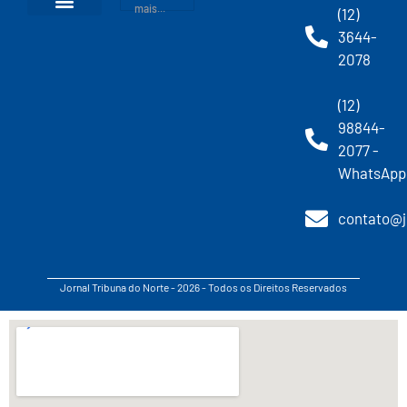
mais...
(12)
3644-
2078
(12)
98844-
2077 -
WhatsApp
contato@j
Jornal Tribuna do Norte - 2026 - Todos os Direitos Reservados