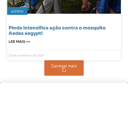
ACERVO
Pinda intensifica ação contra o mosquito
Aedes aegypti
LER MAIS >>
23 de novembro de 2018
Carregar mais
Pindamonhangaba, BR
06:21,
am, agosto 8, 2026
°C