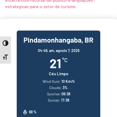
encerra-com-recorde-de-publico-e-ampliacoes-
estrategicas-para-o-setor-de-turismo
Pindamonhangaba, BR
Toggle High Contrast
04:49,
am, agosto 7, 2026
Toggle Font size
21
°C
Céu Limpo
Wind Gust:
10 Km/h
Clouds:
3%
Sunrise:
06:38
Sunset:
17:38
68 %