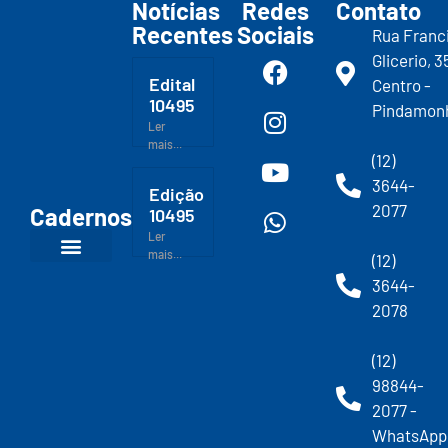
Notícias
Redes
Contato
Recentes
Sociais
Rua Franc
Glicerio, 3
Edital
Centro -
10495
Pindamon
Ler
mais...
(12)
3644-
Edição
2077
Cadernos
10495
Ler
mais...
(12)
3644-
2078
(12)
98844-
2077 -
WhatsApp