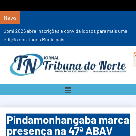
News
Pinda FC conquista vitórias importantes n
Paulista de Base
Pindamonhangaba marca
presença na 47ª ABAV