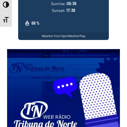
Sunrise:
06:38
Toggle High Contrast
Sunset:
17:38
Toggle Font size
68 %
Weather from OpenWeatherMap