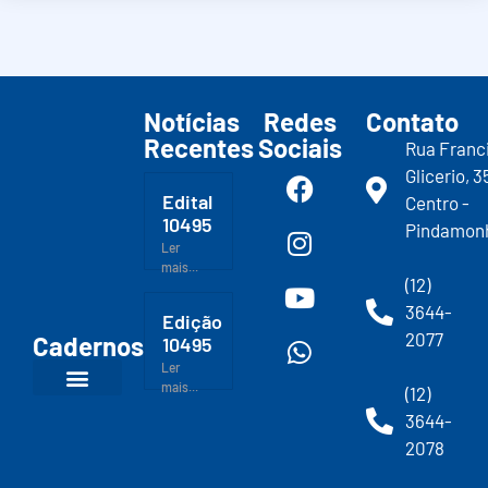
Notícias
Redes
Contato
Recentes
Sociais
Rua Franc
Glicerio, 3
Edital
Centro -
10495
Pindamon
Ler
mais...
(12)
3644-
Edição
2077
Cadernos
10495
Ler
mais...
(12)
3644-
2078