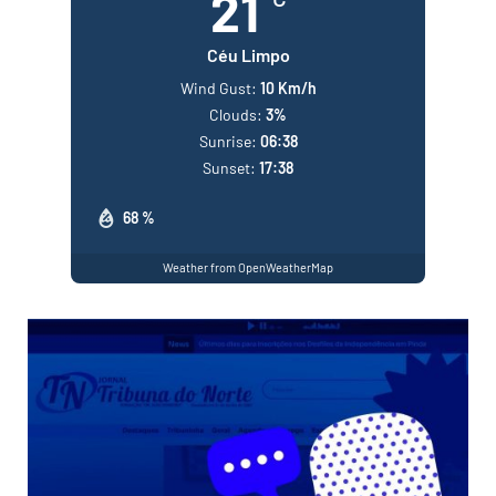
21
Céu Limpo
Wind Gust:
10 Km/h
Clouds:
3%
Sunrise:
06:38
Sunset:
17:38
68 %
Weather from OpenWeatherMap