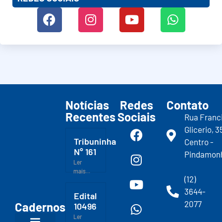
Notícias
Redes
Contato
Recentes
Sociais
Rua Franc
Glicerio, 3
Tribuninha
Centro -
N° 161
Pindamon
Ler
mais...
(12)
3644-
Edital
2077
Cadernos
10496
Ler