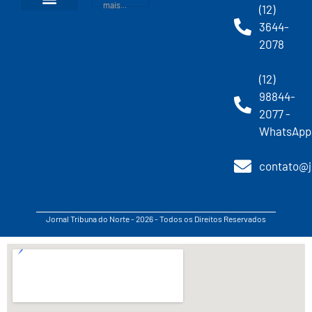
mais...
(12)
3644-
2078
(12)
98844-
2077 -
WhatsApp
contato@j
Jornal Tribuna do Norte - 2026 - Todos os Direitos Reservados