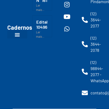
N° 161
Pindamon
Ler
mais...
(12)
3644-
Edital
2077
Cadernos
10496
Ler
mais...
(12)
3644-
2078
(12)
98844-
2077 -
WhatsApp
contato@j