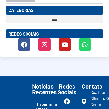
CATEGORIAS
REDES SOCIAIS
Notícias
Redes
Contato
Recentes
Sociais
Rua Franc
Glicerio, 3
Tribuninha
Centro -