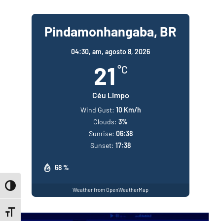
Pindamonhangaba, BR
04:30,
am, agosto 8, 2026
21
°C
Céu Limpo
Wind Gust:
10 Km/h
Clouds:
3%
Sunrise:
06:38
Sunset:
17:38
68 %
Toggle High Contrast
Weather from OpenWeatherMap
Toggle Font size