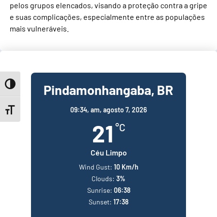
pelos grupos elencados, visando a proteção contra a gripe
e suas complicações, especialmente entre as populações
mais vulneráveis.
Toggle High Contrast
Pindamonhangaba, BR
09:34,
am, agosto 7, 2026
Toggle Font size
21
°C
Céu Limpo
Wind Gust:
10 Km/h
Clouds:
3%
Sunrise:
06:38
Sunset:
17:38