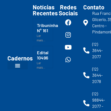
Notícias
Redes
Contato
Recentes
Sociais
Rua Franc
Glicerio, 3
Tribuninha
Centro -
N° 161
Pindamon
Ler
mais...
(12)
3644-
Edital
2077
Cadernos
10496
Ler
mais...
(12)
3644-
2078
(12)
98844-
2077 -