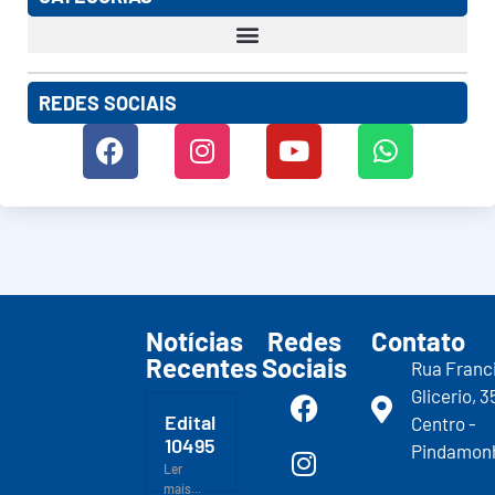
REDES SOCIAIS
Notícias
Redes
Contato
Recentes
Sociais
Rua Franc
Glicerio, 3
Edital
Centro -
10495
Pindamon
Ler
mais...