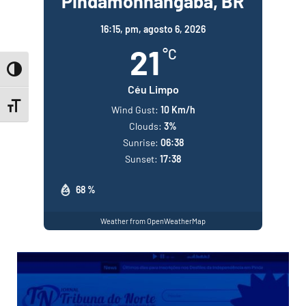
Pindamonhangaba, BR
16:15,
pm, agosto 6, 2026
21
°C
Toggle High Contrast
Céu Limpo
Toggle Font size
Wind Gust:
10 Km/h
Clouds:
3%
Sunrise:
06:38
Sunset:
17:38
68 %
Weather from OpenWeatherMap