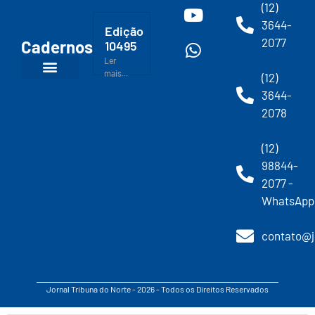
(12)
3644-
Edição
2077
Cadernos
10495
Ler
mais...
(12)
3644-
2078
(12)
98844-
2077 -
WhatsApp
contato@j
Jornal Tribuna do Norte - 2026 - Todos os Direitos Reservados