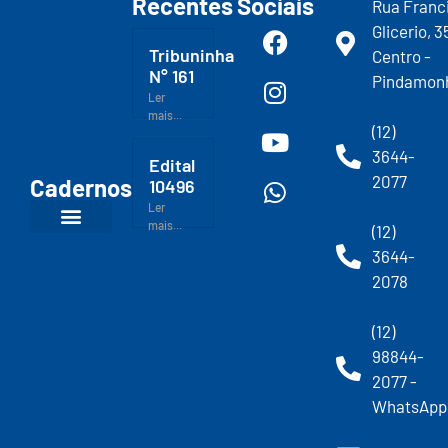
Recentes
Sociais
Rua Franc
Glicerio, 3
Tribuninha
Centro -
N° 161
Pindamon
Ler
mais...
(12)
3644-
Edital
2077
Cadernos
10496
Ler
mais...
(12)
3644-
2078
(12)
98844-
2077 -
WhatsApp