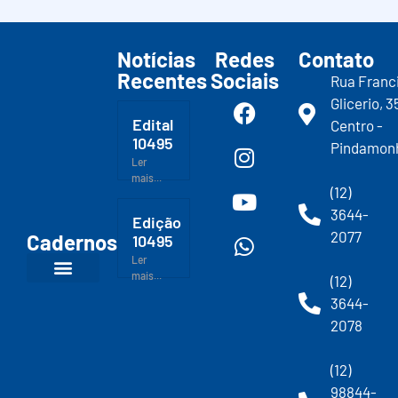
Notícias
Redes
Contato
Recentes
Sociais
Rua Franc
Glicerio, 3
Edital
Centro -
10495
Pindamon
Ler
mais...
(12)
3644-
Edição
2077
Cadernos
10495
Ler
mais...
(12)
3644-
2078
(12)
98844-