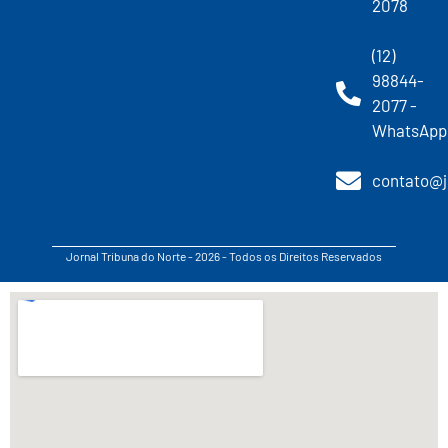
2078
(12)
98844-
2077 -
WhatsApp
contato@j
Jornal Tribuna do Norte - 2026 - Todos os Direitos Reservados