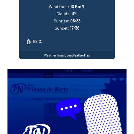
Wind Gust:
10 Km/h
Clouds:
3%
Sunrise:
06:38
Sunset:
17:38
68 %
Weather from OpenWeatherMap