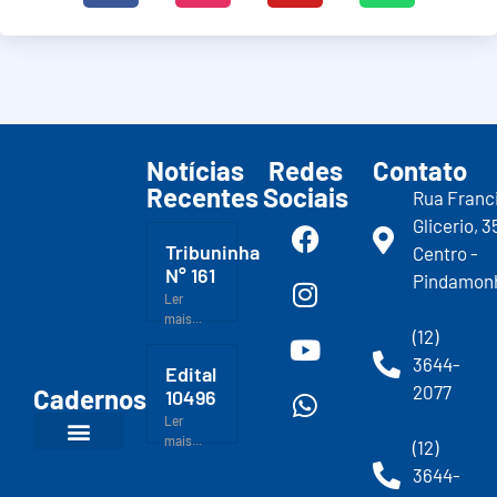
Notícias
Redes
Contato
Recentes
Sociais
Rua Franc
Glicerio, 3
Tribuninha
Centro -
N° 161
Pindamon
Ler
mais...
(12)
3644-
Edital
2077
Cadernos
10496
Ler
mais...
(12)
3644-