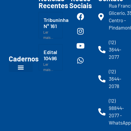
Recentes
Sociais
Rua Franc
Glicerio, 3
Tribuninha
Centro -
N° 161
Pindamon
Ler
mais...
(12)
3644-
Edital
2077
Cadernos
10496
Ler
mais...
(12)
3644-
2078
(12)
98844-
2077 -
WhatsApp