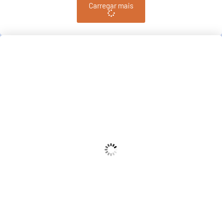
Carregar mais
Pindamonhangaba, BR
14:41,
pm, agosto 7, 2026
21
°C
Céu Limpo
Wind Gust:
10 Km/h
Clouds:
3%
Sunrise:
06:38
Sunset:
17:38
68 %