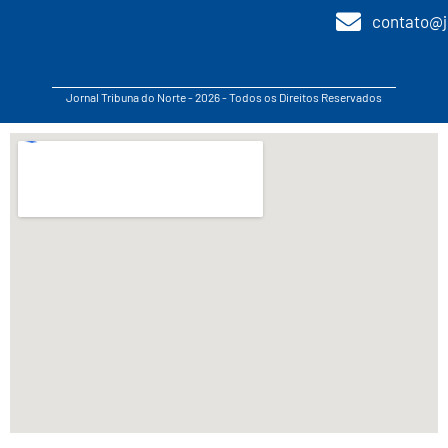
contato@j
Jornal Tribuna do Norte - 2026 - Todos os Direitos Reservados