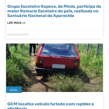
Grupo Escoteiro Itapeva, de Pinda, participa da
maior Romaria Escoteira do país, realizada no
Santuário Nacional de Aparecida
LER MAIS >>
8 de abril de 2025
GERAL
GCM localiza veículo furtado com rapidez e
eficiência