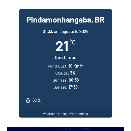
Pindamonhangaba, BR
01:33,
am, agosto 6, 2026
21
°C
Céu Limpo
Wind Gust:
10 Km/h
Clouds:
3%
Sunrise:
06:38
Sunset:
17:38
68 %
Weather from OpenWeatherMap