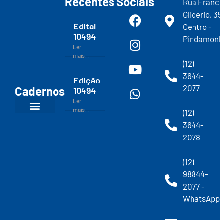
Recentes
Sociais
Rua Franc
Glicerio, 3
Edital
Centro -
10494
Pindamon
Ler
mais...
(12)
3644-
Edição
2077
Cadernos
10494
Ler
mais...
(12)
3644-
2078
(12)
98844-
2077 -
WhatsApp