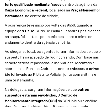
furto qualificado mediante fraude
dentro da agência da
Caixa Econômica Federal
, localizada na
Praça Monsenhor
Marcondes
, no centro da cidade.
A ocorrência teve início por volta das 9h50, quando a
equipe da
VTR 02
(GCMs De Paula e Leandro), posicionada
na praça, foi alertada por munícipes sobre o crime em
andamento dentro da agência bancária.
Ao chegar ao local, os agentes foram informados de que o
suspeito havia acabado de fugir correndo. Com base nas
características repassadas, o indivíduo foi localizado e
abordado na Rua dos Andradas, onde
confessou o crime
.
Ele foi levado ao 1º Distrito Policial, junto com a vítima e
uma testemunha.
Na delegacia, surgiram informações de que
outros
suspeitos estariam envolvidos
. O
Centro de
Monitoramento Integrado (CSI)
da GCM iniciou a análise
das câmeras da cidade, identificando um segundo