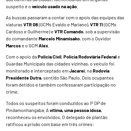
suspeito e o
veículo usado na ação
.
As buscas passaram a contar com o apoio das equipes das
viaturas
VTR 08
(GCMs Evaldo e Mariano),
VTR 11
(GCMs
Cardoso e Guilherme) e
VTR Comando
, sob a supervisão
do comandante
Marcelo Minamisako
, com o Ouvidor
Marcos
e o GCM
Alex
.
Com o apoio da
Polícia Civil
,
Polícia Rodoviária Federal
e
Guardas Municipais das cidades vizinhas, o veículo foi
monitorado e interceptado em
Jacareí
, na
Rodovia
Presidente Dutra
, sentido São Paulo. Dois ocupantes
foram detidos e também confessaram participação no
crime.
Todos os suspeitos foram conduzidos ao 1º DP de
Pindamonhangaba. A
vítima, uma pessoa idosa
,
reconheceu os envolvidos. O delegado de plantão
ratificou a prisão com base em três crimes: