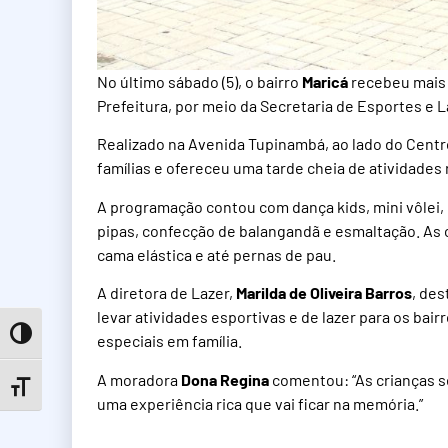
No último sábado (5), o bairro
Maricá
recebeu mais 
Prefeitura, por meio da Secretaria de Esportes e 
Realizado na Avenida Tupinambá, ao lado do Centro
famílias e ofereceu uma tarde cheia de atividades 
A programação contou com dança kids, mini vôlei, mi
pipas, confecção de balangandã e esmaltação. As 
cama elástica e até pernas de pau.
A diretora de Lazer,
Marilda de Oliveira Barros
, de
levar atividades esportivas e de lazer para os ba
Toggle High Contrast
especiais em família.
A moradora
Dona Regina
comentou: “As crianças se
Toggle Font size
uma experiência rica que vai ficar na memória.”