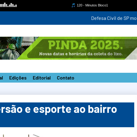
para monitorar ventania de até 100 km/h a partir desta quinta-fei
al
Edições
Editorial
Contato
ersão e esporte ao bairro