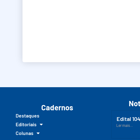
Not
Cadernos
Destaques
Edital 10
Editoriais
Ler mais...
Colunas