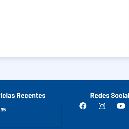
ícias Recentes
Redes Socia
495