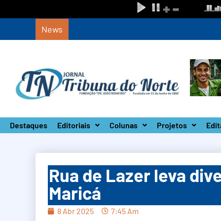
News
Defesa Civil de SP monta Gabinete de Crise 
Destaques
Editoriais
Colunas
Projetos
Edit
Rua de Lazer leva div
Maricá
8 Abr 2025
7:45 Am