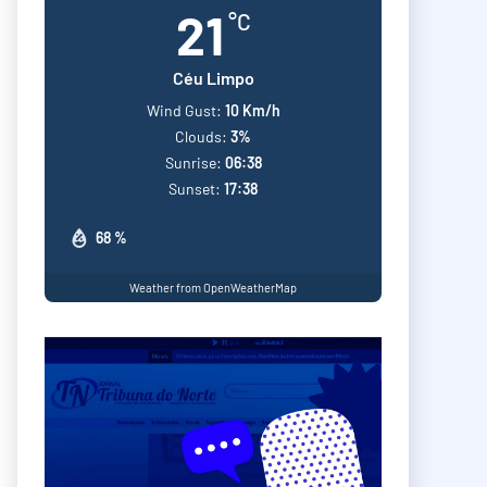
21
°C
Céu Limpo
Wind Gust:
10 Km/h
Clouds:
3%
Sunrise:
06:38
Sunset:
17:38
68 %
Weather from OpenWeatherMap