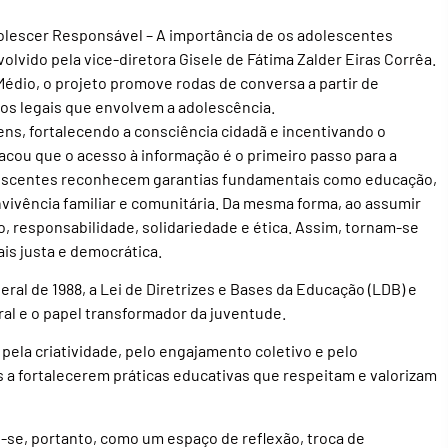
olescer Responsável – A importância de os adolescentes
lvido pela vice-diretora Gisele de Fátima Zalder Eiras Corrêa.
Médio, o projeto promove rodas de conversa a partir de
tos legais que envolvem a adolescência.
ns, fortalecendo a consciência cidadã e incentivando o
tacou que o acesso à informação é o primeiro passo para a
olescentes reconhecem garantias fundamentais como educação,
nvivência familiar e comunitária. Da mesma forma, ao assumir
 responsabilidade, solidariedade e ética. Assim, tornam-se
is justa e democrática.
ral de 1988, a Lei de Diretrizes e Bases da Educação (LDB) e
ral e o papel transformador da juventude.
pela criatividade, pelo engajamento coletivo e pelo
s a fortalecerem práticas educativas que respeitam e valorizam
se, portanto, como um espaço de reflexão, troca de