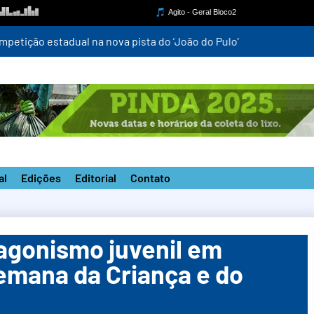
mpetição estadual na nova pista do ‘João do Pulo’
al
Edições
Editorial
Contato
tagonismo juvenil em
emana da Criança e do