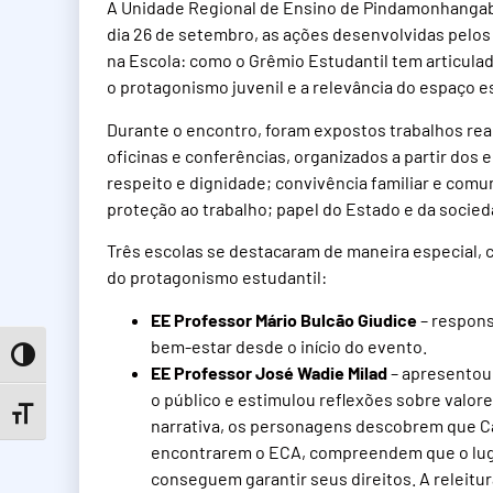
A Unidade Regional de Ensino de Pindamonhangab
dia 26 de setembro, as ações desenvolvidas pelos
na Escola: como o Grêmio Estudantil tem articulado
o protagonismo juvenil e a relevância do espaço e
Durante o encontro, foram expostos trabalhos rea
oficinas e conferências, organizados a partir dos e
respeito e dignidade; convivência familiar e comun
proteção ao trabalho; papel do Estado e da socied
Três escolas se destacaram de maneira especial, c
do protagonismo estudantil:
EE Professor Mário Bulcão Giudice
– respons
bem-estar desde o início do evento.
Toggle High Contrast
EE Professor José Wadie Milad
– apresentou 
o público e estimulou reflexões sobre valore
Toggle Font size
narrativa, os personagens descobrem que Ca
encontrarem o ECA, compreendem que o lugar
conseguem garantir seus direitos. A releit