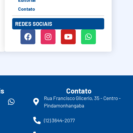
Contato
REDES SOCIAIS
is
Contato
Rua Francisco Glicerio, 35 - Centro -
Pindamonhangaba
(12) 3644-2077