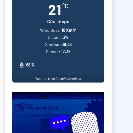
21
°C
Céu Limpo
Wind Gust:
10 Km/h
Clouds:
3%
Sunrise:
06:38
Sunset:
17:38
68 %
Weather from OpenWeatherMap