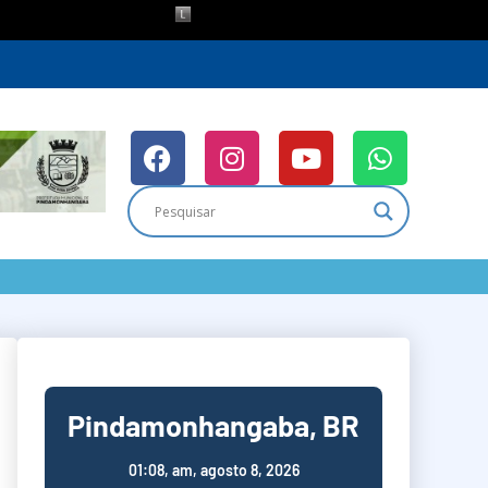
Pindamonhangaba, BR
01:08,
am, agosto 8, 2026