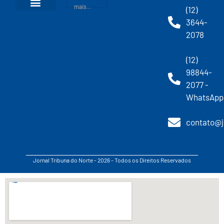
mais...
(12)
3644-
2078
(12)
98844-
2077 -
WhatsApp
contato@j
Jornal Tribuna do Norte - 2026 - Todos os Direitos Reservados