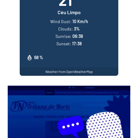
21
Céu Limpo
Wind Gust:
10 Km/h
Clouds:
3%
Sunrise:
06:38
Sunset:
17:38
68 %
Weather from OpenWeatherMap