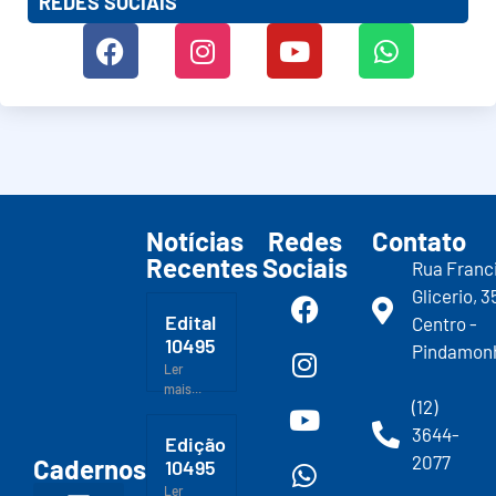
REDES SOCIAIS
Notícias
Redes
Contato
Recentes
Sociais
Rua Franc
Glicerio, 3
Edital
Centro -
10495
Pindamon
Ler
mais...
(12)
3644-
Edição
2077
Cadernos
10495
Ler