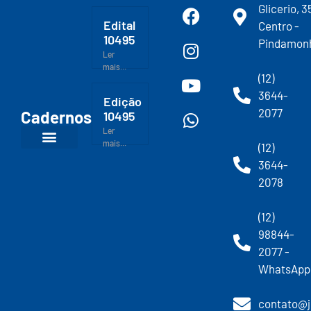
Glicerio, 3
Edital
Centro -
10495
Pindamon
Ler
mais...
(12)
3644-
Edição
2077
Cadernos
10495
Ler
mais...
(12)
3644-
2078
(12)
98844-
2077 -
WhatsApp
contato@j