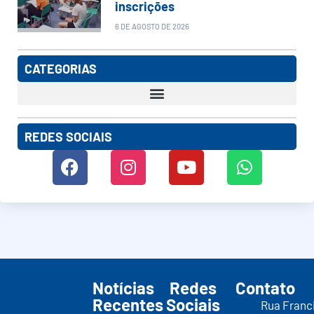
inscrições
6 DE AGOSTO DE 2026
CATEGORIAS
REDES SOCIAIS
Notícias
Redes
Contato
Recentes
Sociais
Rua Franc