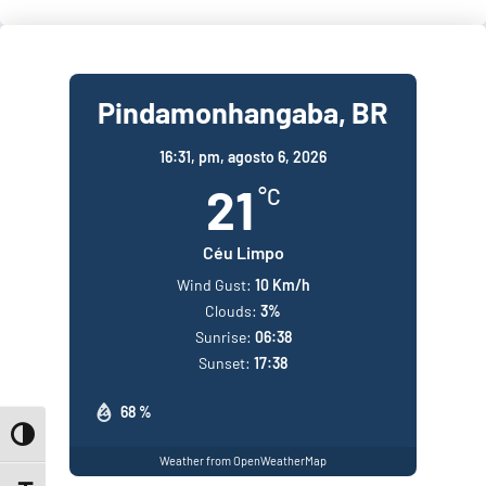
Pindamonhangaba, BR
16:31,
pm, agosto 6, 2026
21
°C
Céu Limpo
Wind Gust:
10 Km/h
Clouds:
3%
Sunrise:
06:38
Sunset:
17:38
68 %
Toggle High Contrast
Weather from OpenWeatherMap