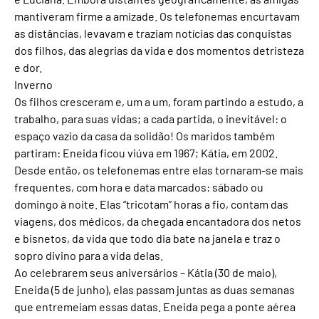
mantiveram firme a amizade. Os telefonemas encurtavam
as distâncias, levavam e traziam notícias das conquistas
dos filhos, das alegrias da vida e dos momentos detristeza
e dor.
Inverno
Os filhos cresceram e, um a um, foram partindo a estudo, a
trabalho, para suas vidas; a cada partida, o inevitável: o
espaço vazio da casa da solidão! Os maridos também
partiram: Eneida ficou viúva em 1967; Kátia, em 2002.
Desde então, os telefonemas entre elas tornaram-se mais
frequentes, com hora e data marcados: sábado ou
domingo à noite. Elas “tricotam” horas a fio, contam das
viagens, dos médicos, da chegada encantadora dos netos
e bisnetos, da vida que todo dia bate na janela e traz o
sopro divino para a vida delas.
Ao celebrarem seus aniversários – Kátia (30 de maio),
Eneida (5 de junho), elas passam juntas as duas semanas
que entremeiam essas datas. Eneida pega a ponte aérea