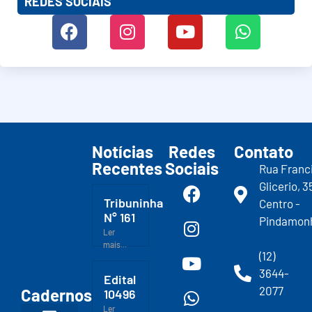
REDES SOCIAIS
Notícias
Redes
Contato
Recentes
Sociais
Rua Franc
Glicerio, 3
Tribuninha
Centro -
N° 161
Pindamon
Ler
mais...
(12)
3644-
Edital
2077
Cadernos
10496
Ler