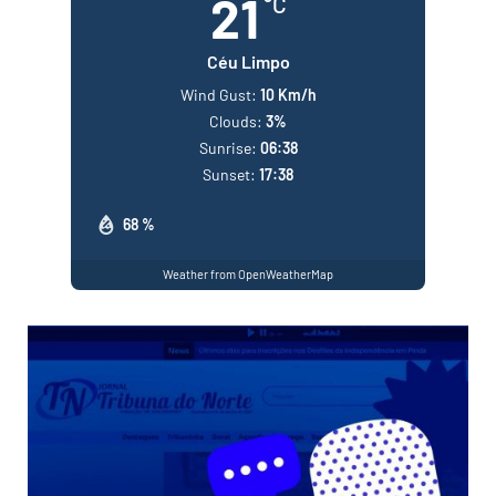
21
°C
Céu Limpo
Wind Gust:
10 Km/h
Clouds:
3%
Sunrise:
06:38
Sunset:
17:38
68 %
Weather from OpenWeatherMap