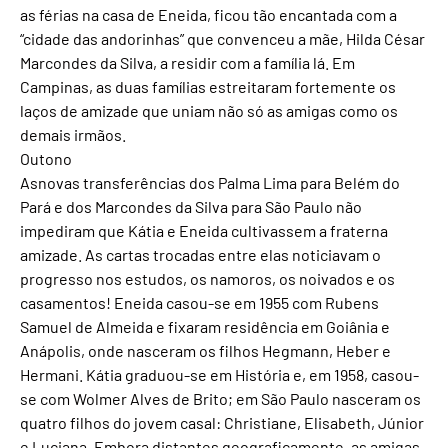
as férias na casa de Eneida, ficou tão encantada com a
“cidade das andorinhas” que convenceu a mãe, Hilda César
Marcondes da Silva, a residir com a família lá. Em
Campinas, as duas famílias estreitaram fortemente os
laços de amizade que uniam não só as amigas como os
demais irmãos.
Outono
Asnovas transferências dos Palma Lima para Belém do
Pará e dos Marcondes da Silva para São Paulo não
impediram que Kátia e Eneida cultivassem a fraterna
amizade. As cartas trocadas entre elas noticiavam o
progresso nos estudos, os namoros, os noivados e os
casamentos! Eneida casou-se em 1955 com Rubens
Samuel de Almeida e fixaram residência em Goiânia e
Anápolis, onde nasceram os filhos Hegmann, Heber e
Hermani. Kátia graduou-se em História e, em 1958, casou-
se com Wolmer Alves de Brito; em São Paulo nasceram os
quatro filhos do jovem casal: Christiane, Elisabeth, Júnior
e Luciana. Embora distantes geograficamente, as amigas