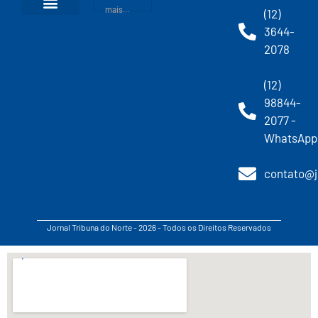
mais...
(12)
3644-
2078
(12)
98844-
2077 -
WhatsApp
contato@j
Jornal Tribuna do Norte - 2026 - Todos os Direitos Reservados