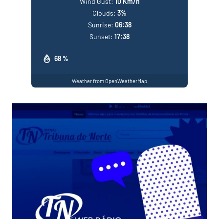
Wind Gust:
10 Km/h
Clouds:
3%
Sunrise:
06:38
Sunset:
17:38
68 %
Weather from OpenWeatherMap