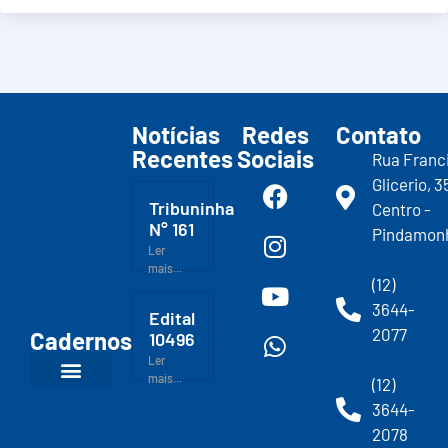
Notícias
Redes
Contato
Recentes
Sociais
Rua Franc
Glicerio, 3
Tribuninha
Centro -
N° 161
Pindamon
Ler
mais...
(12)
3644-
Edital
2077
Cadernos
10496
Ler
mais...
(12)
3644-
2078