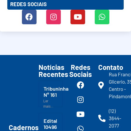
REDES SOCIAIS
Notícias
Redes
Contato
Recentes
Sociais
Rua Franc
Glicerio, 3
Tribuninha
Centro -
N° 161
Pindamon
Ler
mais...
(12)
3644-
Edital
2077
Cadernos
10496