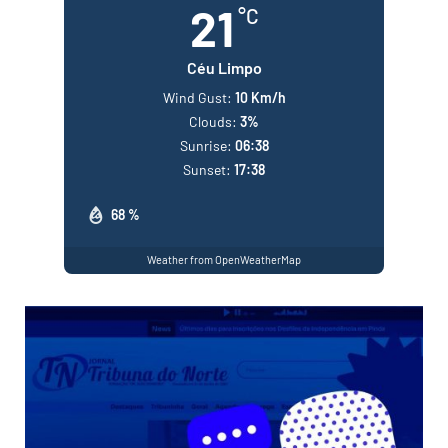
21
°C
Céu Limpo
Wind Gust:
10 Km/h
Clouds:
3%
Sunrise:
06:38
Sunset:
17:38
68 %
Weather from OpenWeatherMap