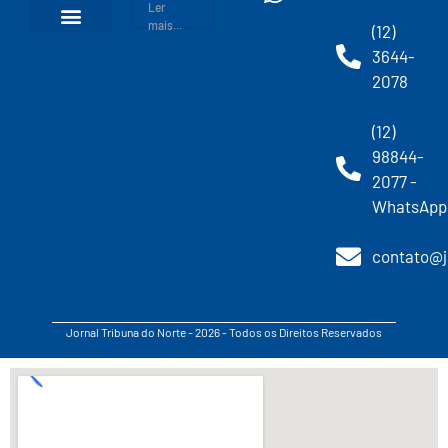
Ler
mais...
(12)
3644-
2078
(12)
98844-
2077 -
WhatsApp
contato@j
Jornal Tribuna do Norte - 2026 - Todos os Direitos Reservados