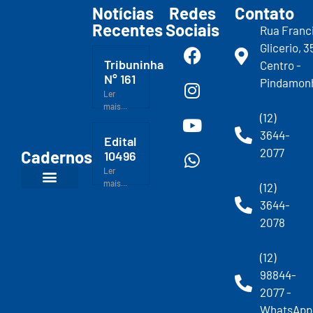
Notícias
Redes
Contato
Recentes
Sociais
Rua Franc
Glicerio, 3
Tribuninha
Centro -
N° 161
Pindamon
Ler
mais...
(12)
3644-
Edital
2077
Cadernos
10496
Ler
mais...
(12)
3644-
2078
(12)
98844-
2077 -
WhatsApp