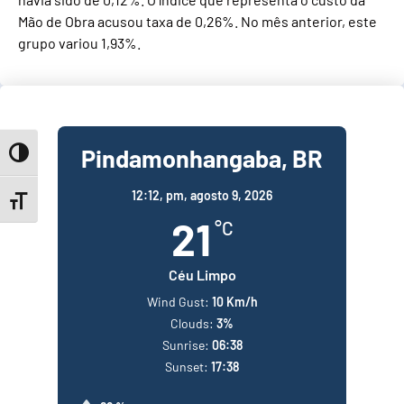
Mão de Obra acusou taxa de 0,26%. No mês anterior, este
grupo variou 1,93%.
Pindamonhangaba, BR
Toggle High Contrast
12:12,
pm, agosto 9, 2026
Toggle Font size
21
°C
Céu Limpo
Wind Gust:
10 Km/h
Clouds:
3%
Sunrise:
06:38
Sunset:
17:38