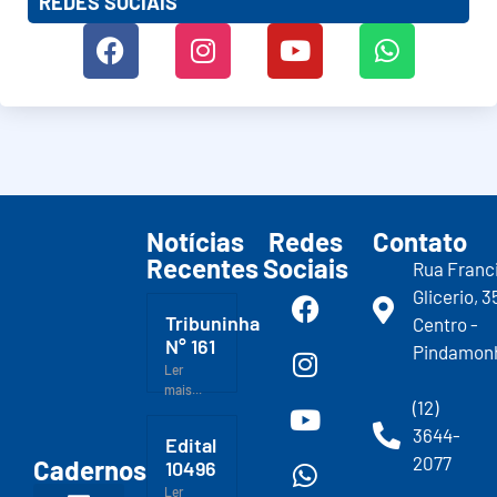
REDES SOCIAIS
Notícias
Redes
Contato
Recentes
Sociais
Rua Franc
Glicerio, 3
Tribuninha
Centro -
N° 161
Pindamon
Ler
mais...
(12)
3644-
Edital
2077
Cadernos
10496
Ler