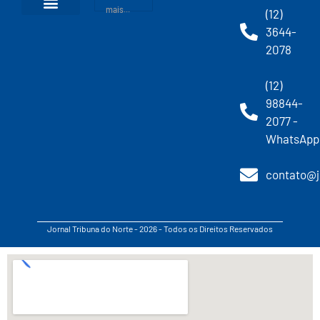
mais...
(12)
3644-
2078
(12)
98844-
2077 -
WhatsApp
contato@j
Jornal Tribuna do Norte - 2026 - Todos os Direitos Reservados