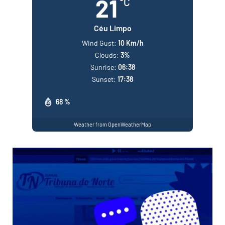
21
°C
Céu Limpo
Wind Gust:
10 Km/h
Clouds:
3%
Sunrise:
06:38
Sunset:
17:38
68 %
Weather from OpenWeatherMap