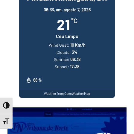
06:33,
am, agosto 7, 2026
21
°C
Céu Limpo
Wind Gust:
10 Km/h
Clouds:
3%
Sunrise:
06:38
Sunset:
17:38
68 %
Weather from OpenWeatherMap
Toggle High Contrast
Toggle Font size