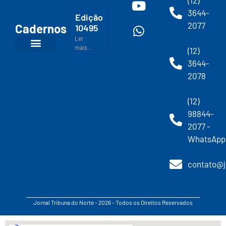
3644-
Edição
2077
Cadernos
10495
Ler
mais...
(12)
3644-
2078
(12)
98844-
2077 -
WhatsApp
contato@j
Jornal Tribuna do Norte - 2026 - Todos os Direitos Reservados