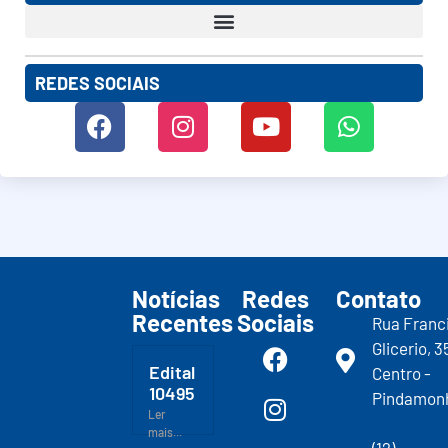
REDES SOCIAIS
Notícias
Redes
Contato
Recentes
Sociais
Rua Franc
Glicerio, 3
Edital
Centro -
10495
Pindamon
Ler
mais...
(12)