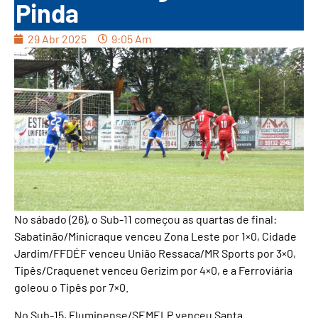
Pinda
29 Abr 2025
9:05 Am
No sábado (26), o Sub-11 começou as quartas de final:
Sabatinão/Minicraque venceu Zona Leste por 1×0, Cidade
Jardim/FFDÉF venceu União Ressaca/MR Sports por 3×0,
Tipês/Craquenet venceu Gerizim por 4×0, e a Ferroviária
goleou o Tipês por 7×0.
No Sub-15, Fluminense/SEMELP venceu Santa