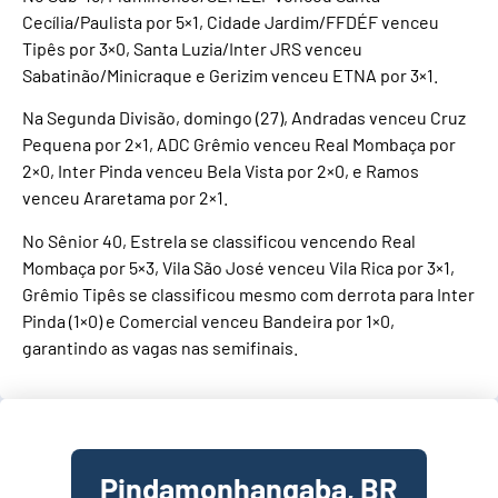
Cecília/Paulista por 5×1, Cidade Jardim/FFDÉF venceu
Tipês por 3×0, Santa Luzia/Inter JRS venceu
Sabatinão/Minicraque e Gerizim venceu ETNA por 3×1.
Na Segunda Divisão, domingo (27), Andradas venceu Cruz
Pequena por 2×1, ADC Grêmio venceu Real Mombaça por
2×0, Inter Pinda venceu Bela Vista por 2×0, e Ramos
venceu Araretama por 2×1.
No Sênior 40, Estrela se classificou vencendo Real
Mombaça por 5×3, Vila São José venceu Vila Rica por 3×1,
Grêmio Tipês se classificou mesmo com derrota para Inter
Pinda (1×0) e Comercial venceu Bandeira por 1×0,
garantindo as vagas nas semifinais.
Pindamonhangaba, BR