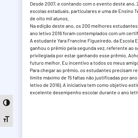
Desde 2007, e contando com o evento deste ano, 2
escolas estaduais, particulares e uma de Ensino 
de oito mil alunos.
Na edição deste ano, os 200 melhores estudantes
ano letivo 2016 foram contemplados com um certif
A estudante Yara Francine Figueiredo, da Escola E
ganhou o prêmio pela segunda vez, referente ao 
privilegiada por estar ganhando esse prêmio. Ac
futuro melhor. Eu incentivo a todos os meus amig
Para chegar ao prêmio, os estudantes precisam re
limite máximo de 15 faltas não justificadas por an
letivo de 2016). A iniciativa tem como objetivo e
excelente desempenho escolar durante o ano letiv
Toggle High Contrast
Toggle Font size