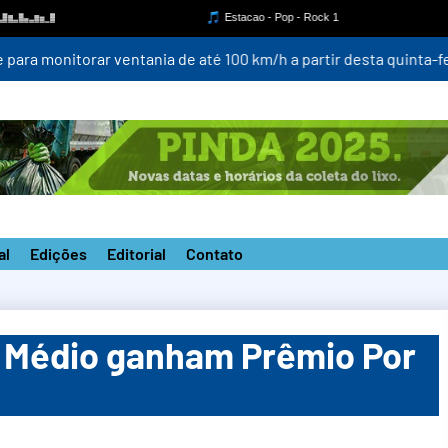
para monitorar ventania de até 100 km/h a partir desta quinta-fei
al
Edições
Editorial
Contato
 Médio ganham Prêmio Por