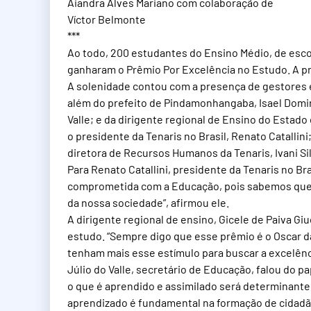
Aiandra Alves Mariano com colaboração de
Víctor Belmonte
***
Ao todo, 200 estudantes do Ensino Médio, de esc
ganharam o Prêmio Por Excelência no Estudo. A prem
A solenidade contou com a presença de gestores 
além do prefeito de Pindamonhangaba, Isael Domin
Valle; e da dirigente regional de Ensino do Esta
o presidente da Tenaris no Brasil, Renato Catallini
diretora de Recursos Humanos da Tenaris, Ivani Sil
Para Renato Catallini, presidente da Tenaris no Bra
comprometida com a Educação, pois sabemos que 
da nossa sociedade”, afirmou ele.
A dirigente regional de ensino, Gicele de Paiva G
estudo. “Sempre digo que esse prêmio é o Oscar d
tenham mais esse estímulo para buscar a excelên
Júlio do Valle, secretário de Educação, falou do p
o que é aprendido e assimilado será determinante
aprendizado é fundamental na formação de cidadão