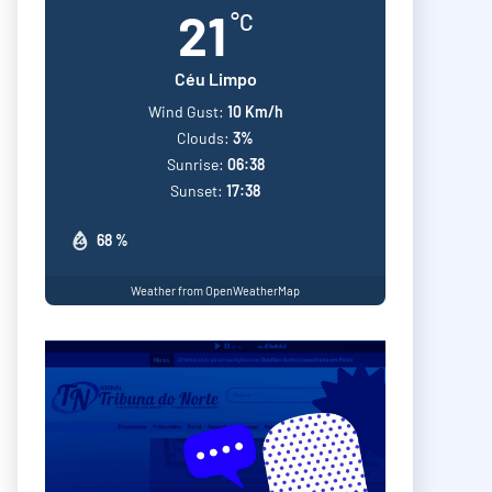
21
°C
Céu Limpo
Wind Gust:
10 Km/h
Clouds:
3%
Sunrise:
06:38
Sunset:
17:38
68 %
Weather from OpenWeatherMap