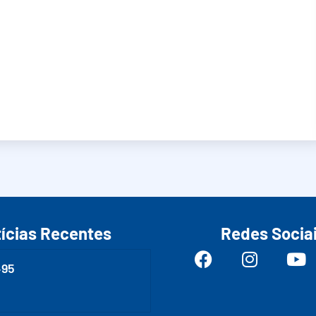
ícias Recentes
Redes Socia
495