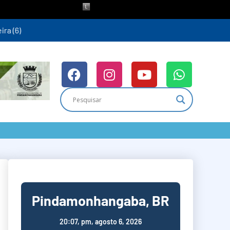
ra (6)
Pindamonhangaba, BR
20:07,
pm, agosto 6, 2026