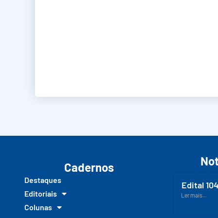
Not
Cadernos
Destaques
Edital 10
Editoriais
Ler mais...
Colunas