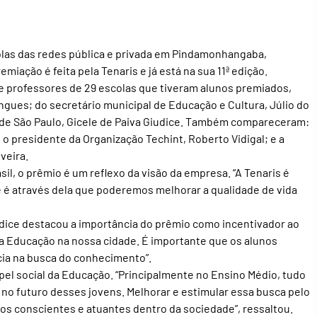
olas das redes pública e privada em Pindamonhangaba,
iação é feita pela Tenaris e já está na sua 11ª edição.
e professores de 29 escolas que tiveram alunos premiados,
gues; do secretário municipal de Educação e Cultura, Júlio do
do de São Paulo, Gicele de Paiva Giudice. Também compareceram:
; o presidente da Organização Techint, Roberto Vidigal; e a
veira.
sil, o prêmio é um reflexo da visão da empresa. “A Tenaris é
é através dela que poderemos melhorar a qualidade de vida
iudice destacou a importância do prêmio como incentivador ao
a Educação na nossa cidade. É importante que os alunos
cia na busca do conhecimento”.
apel social da Educação. “Principalmente no Ensino Médio, tudo
 no futuro desses jovens. Melhorar e estimular essa busca pelo
s conscientes e atuantes dentro da sociedade”, ressaltou.