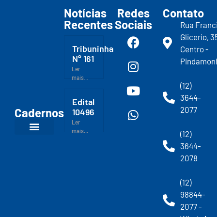
Notícias
Redes
Contato
Recentes
Sociais
Rua Franc
Glicerio, 3
Tribuninha
Centro -
N° 161
Pindamon
Ler
mais...
(12)
3644-
Edital
2077
Cadernos
10496
Ler
mais...
(12)
3644-
2078
(12)
98844-
2077 -