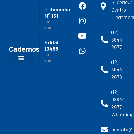
Glicerio, 3
Tribuninha
Centro -
N° 161
Pindamon
Ler
mais...
(12)
3644-
Edital
2077
Cadernos
10496
Ler
mais...
(12)
3644-
2078
(12)
98844-
2077 -
WhatsApp
contato@j