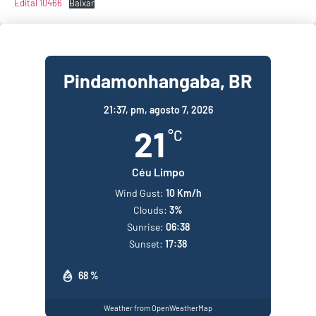
Edital 10466
Baixar
Pindamonhangaba, BR
21:37,
pm, agosto 7, 2026
21
°C
Céu Limpo
Wind Gust:
10 Km/h
Clouds:
3%
Sunrise:
06:38
Sunset:
17:38
68 %
Weather from OpenWeatherMap