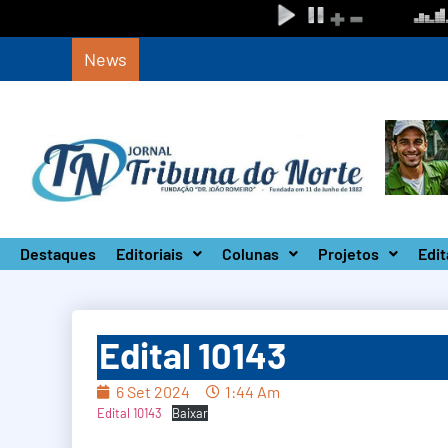
News
Defesa Civil de SP monta Gabinete de Crise
Destaques
Editoriais
Colunas
Projetos
Edit
Edital 10143
6 Set 2024
1:44 Am
Edital 10143
Baixar