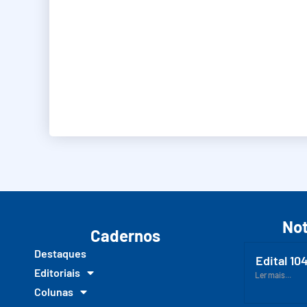
Not
Cadernos
Destaques
Edital 10
Editoriais
Ler mais...
Colunas