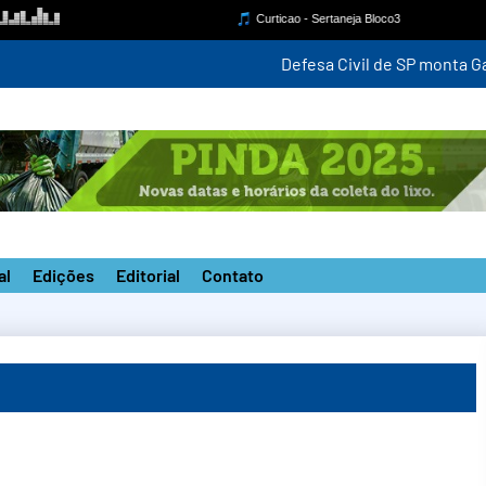
 para monitorar ventania de até 100 km/h a partir desta quinta-fe
al
Edições
Editorial
Contato