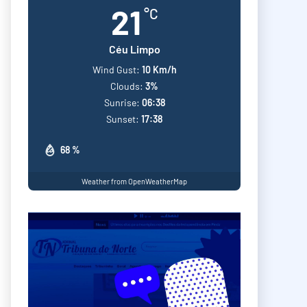
21
°C
Céu Limpo
Wind Gust:
10 Km/h
Clouds:
3%
Sunrise:
06:38
Sunset:
17:38
68 %
Weather from OpenWeatherMap