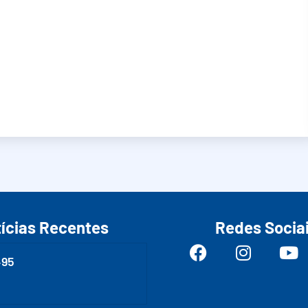
ícias Recentes
Redes Socia
495