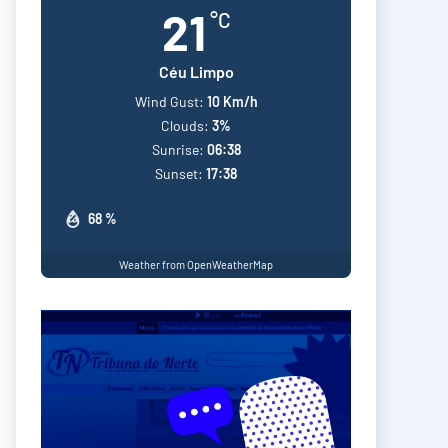
21
°C
Céu Limpo
Wind Gust:
10 Km/h
Clouds:
3%
Sunrise:
06:38
Sunset:
17:38
68 %
Weather from OpenWeatherMap