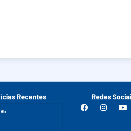
ícias Recentes
Redes Socia
495