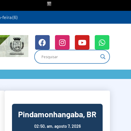
ra (6)
Pindamonhangaba, BR
02:50,
am, agosto 7, 2026