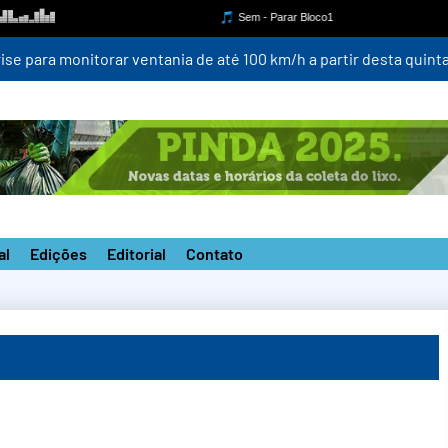
para monitorar ventania de até 100 km/h a partir desta quinta-fei
al
Edições
Editorial
Contato