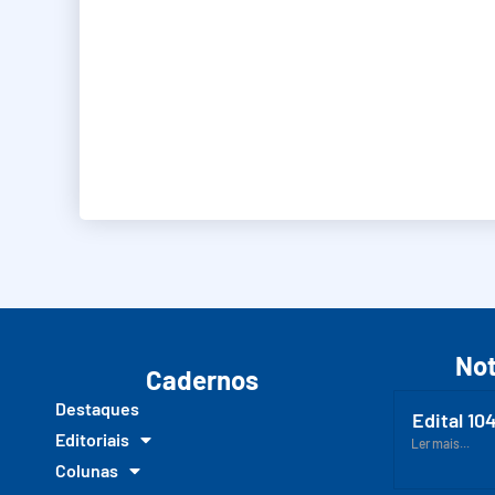
Not
Cadernos
Destaques
Edital 10
Editoriais
Ler mais...
Colunas