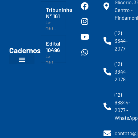
Glicerio, 3
Tribuninha
Centro -
N° 161
Pindamon
Ler
mais...
(12)
3644-
Edital
2077
Cadernos
10496
Ler
mais...
(12)
3644-
2078
(12)
98844-
2077 -
WhatsApp
contato@j