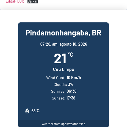
Edital-10013
Baixar
Pindamonhangaba, BR
07:28,
am, agosto 10, 2026
21
°C
Céu Limpo
Wind Gust:
10 Km/h
Clouds:
3%
Sunrise:
06:38
Sunset:
17:38
68 %
Weather from OpenWeatherMap