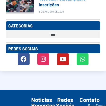
inscrições
6 DE AGOSTO DE 2026
CATEGORIAS
REDES SOCIAIS
Notícias
Redes
Contato
Recentes
Sociais
Rua Franc