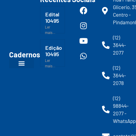
Glicerio, 3
Edital
Centro -
10495
Pindamon
Ler
mais...
(12)
3644-
Edição
2077
Cadernos
10495
Ler
mais...
(12)
3644-
2078
(12)
98844-
2077 -
WhatsApp
contato@j