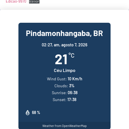
Edicao-9970
Baixar
Pindamonhangaba, BR
02:27,
am, agosto 7, 2026
21
°C
Céu Limpo
Wind Gust:
10 Km/h
Clouds:
3%
Sunrise:
06:38
Sunset:
17:38
68 %
Weather from OpenWeatherMap