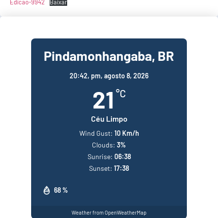
Edicao-9942
Baixar
Pindamonhangaba, BR
20:42,
pm, agosto 8, 2026
21
°C
Céu Limpo
Wind Gust:
10 Km/h
Clouds:
3%
Sunrise:
06:38
Sunset:
17:38
68 %
Weather from OpenWeatherMap