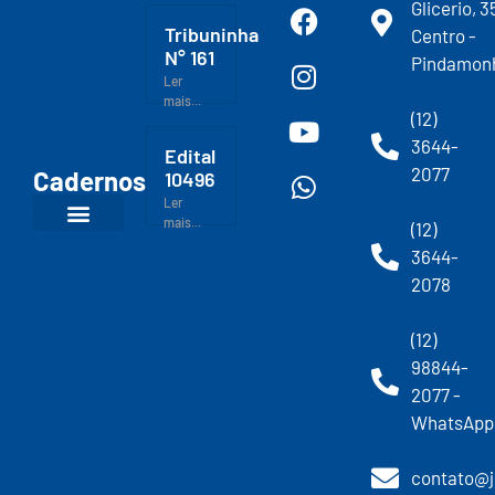
Glicerio, 3
Tribuninha
Centro -
N° 161
Pindamon
Ler
mais...
(12)
3644-
Edital
2077
Cadernos
10496
Ler
mais...
(12)
3644-
2078
(12)
98844-
2077 -
WhatsApp
contato@j