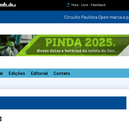
ompetição estadual na nova pista do ‘João do Pulo’
al
Edições
Editorial
Contato
r