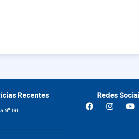
ícias Recentes
Redes Socia
a N° 161