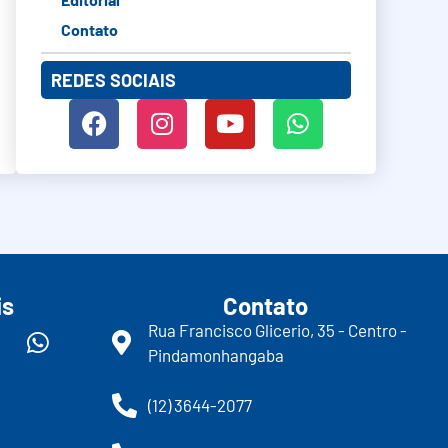
Contato
REDES SOCIAIS
is
Contato
Rua Francisco Glicerio, 35 - Centro -
Pindamonhangaba
(12) 3644-2077