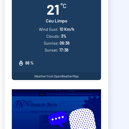
21
°C
Céu Limpo
Wind Gust:
10 Km/h
Clouds:
3%
Sunrise:
06:38
Sunset:
17:38
68 %
Weather from OpenWeatherMap