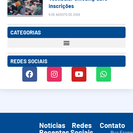
inscrições
6 DE AGOSTO DE 2026
CATEGORIAS
REDES SOCIAIS
Notícias
Redes
Contato
Recentes
Sociais
Rua Franc