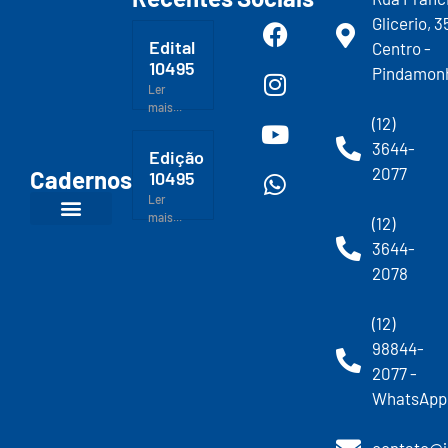
Glicerio, 3
Edital
Centro -
10495
Pindamon
Ler
mais...
(12)
3644-
Edição
2077
Cadernos
10495
Ler
mais...
(12)
3644-
2078
(12)
98844-
2077 -
WhatsApp
contato@j