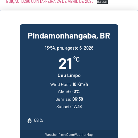
EDIÇÃO 10260 QUINTA-FEIRA 24 DE ABRIL DE 2025
Baixar
Pindamonhangaba, BR
13:54,
pm, agosto 6, 2026
21
°C
Céu Limpo
Wind Gust:
10 Km/h
Clouds:
3%
Sunrise:
06:38
Sunset:
17:38
68 %
Weather from OpenWeatherMap