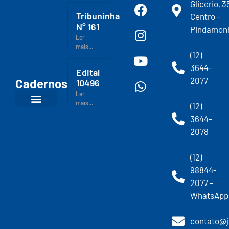
Glicerio, 3
Tribuninha
Centro -
N° 161
Pindamon
Ler
mais...
(12)
3644-
Edital
2077
Cadernos
10496
Ler
mais...
(12)
3644-
2078
(12)
98844-
2077 -
WhatsApp
contato@j