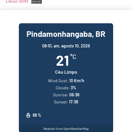
Edicao-10099
Baixar
Pindamonhangaba, BR
08:51,
am, agosto 10, 2026
21
°C
Céu Limpo
Wind Gust:
10 Km/h
Clouds:
3%
Sunrise:
06:38
Sunset:
17:38
68 %
Weather from OpenWeatherMap