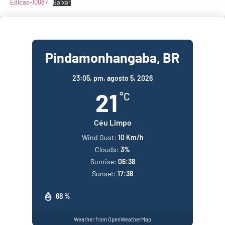
Edicao-10087
Baixar
Pindamonhangaba, BR
23:05,
pm, agosto 5, 2026
21
°C
Céu Limpo
Wind Gust:
10 Km/h
Clouds:
3%
Sunrise:
06:38
Sunset:
17:38
68 %
Weather from OpenWeatherMap