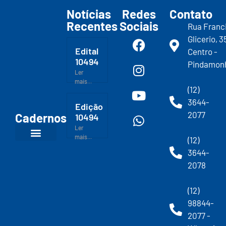
Notícias
Redes
Contato
Recentes
Sociais
Rua Franc
Glicerio, 3
Edital
Centro -
10494
Pindamon
Ler
mais...
(12)
3644-
Edição
2077
Cadernos
10494
Ler
mais...
(12)
3644-
2078
(12)
98844-
2077 -