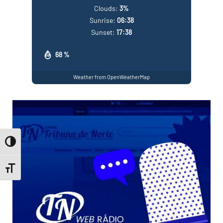
Clouds:
3%
Sunrise:
06:38
Sunset:
17:38
68 %
Weather from OpenWeatherMap
Toggle High Contrast
Toggle Font size