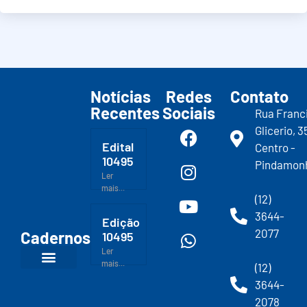
Notícias
Redes
Contato
Recentes
Sociais
Rua Franc
Glicerio, 3
Edital
Centro -
10495
Pindamon
Ler
mais...
(12)
3644-
Edição
2077
Cadernos
10495
Ler
mais...
(12)
3644-
2078