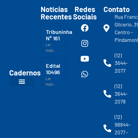
Notícias
Redes
Contato
Recentes
Sociais
Rua Franc
Glicerio, 3
Tribuninha
Centro -
N° 161
Pindamon
Ler
mais...
(12)
3644-
Edital
2077
Cadernos
10496
Ler
mais...
(12)
3644-
2078
(12)
98844-
2077 -