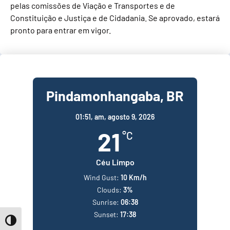
pelas comissões de Viação e Transportes e de
Constituição e Justiça e de Cidadania. Se aprovado, estará
pronto para entrar em vigor.
Pindamonhangaba, BR
01:51,
am, agosto 9, 2026
21
°C
Céu Limpo
Wind Gust:
10 Km/h
Clouds:
3%
Sunrise:
06:38
Sunset:
17:38
Toggle High Contrast