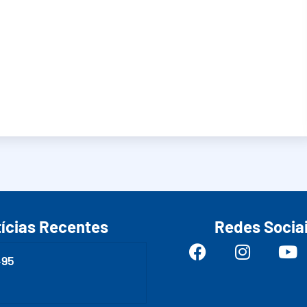
ícias Recentes
Redes Socia
495