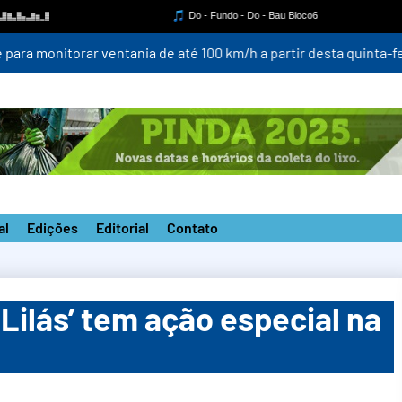
para monitorar ventania de até 100 km/h a partir desta quinta-fei
al
Edições
Editorial
Contato
ilás’ tem ação especial na