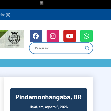
ra (6)
Pindamonhangaba, BR
11:48,
am, agosto 6, 2026