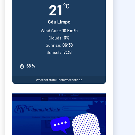
21
°C
Céu Limpo
Wind Gust:
10 Km/h
Clouds:
3%
Sunrise:
06:38
Sunset:
17:38
68 %
Weather from OpenWeatherMap