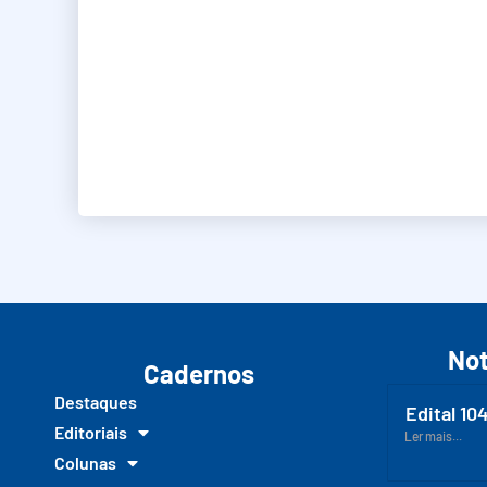
Not
Cadernos
Destaques
Edital 10
Editoriais
Ler mais...
Colunas