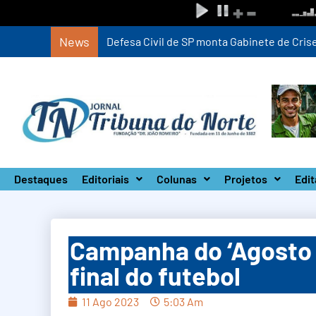
News
Defesa Civil de SP monta Gabinete de Crise 
Destaques
Editoriais
Colunas
Projetos
Edit
Campanha do ‘Agosto L
final do futebol
11 Ago 2023
5:03 Am