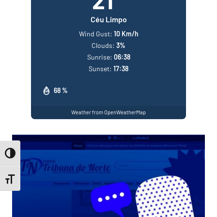
Céu Limpo
Wind Gust:
10 Km/h
Clouds:
3%
Sunrise:
06:38
Sunset:
17:38
68 %
Weather from OpenWeatherMap
Toggle High Contrast
Toggle Font size