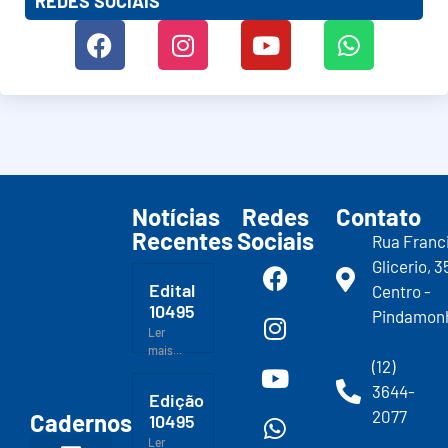
REDES SOCIAIS
Notícias
Redes
Contato
Recentes
Sociais
Rua Franc
Glicerio, 3
Edital
Centro -
10495
Pindamon
Ler
mais...
(12)
3644-
Edição
2077
Cadernos
10495
Ler