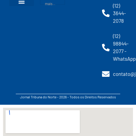
mais...
(12)
3644-
2078
(12)
98844-
2077 -
WhatsApp
contato@j
Jornal Tribuna do Norte - 2026 - Todos os Direitos Reservados