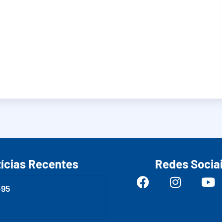
ícias Recentes
Redes Socia
495