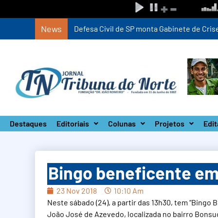
News
Defesa Civil de SP monta Gabinete de Crise 
Destaques
Editoriais
Colunas
Projetos
Edit
Bingo beneficente em 
23 Nov 2018
10:10 Am
Neste sábado (24), a partir das 13h30, tem “Bingo
João José de Azevedo, localizada no bairro Bon