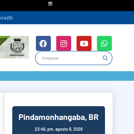
ra (6)
Pindamonhangaba, BR
23:46,
pm, agosto 6, 2026