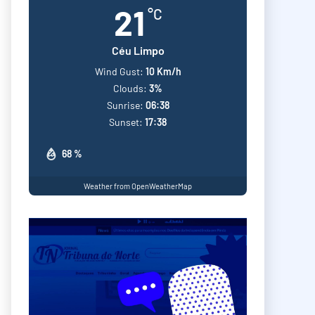
21
°C
Céu Limpo
Wind Gust:
10 Km/h
Clouds:
3%
Sunrise:
06:38
Sunset:
17:38
68 %
Weather from OpenWeatherMap