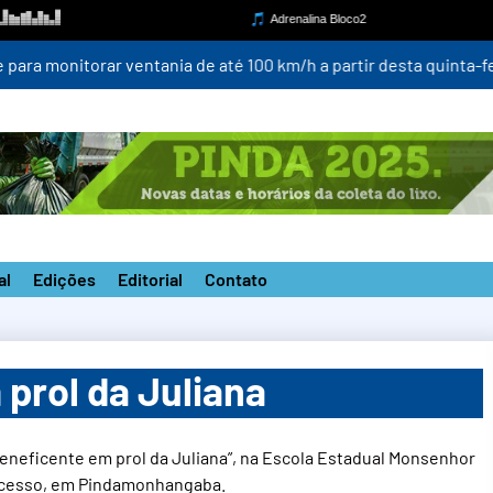
para monitorar ventania de até 100 km/h a partir desta quinta-fei
al
Edições
Editorial
Contato
prol da Juliana
 Beneficente em prol da Juliana”, na Escola Estadual Monsenhor
sucesso, em Pindamonhangaba.