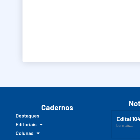
Not
Cadernos
Destaques
Edital 10
Editoriais
Ler mais...
Colunas