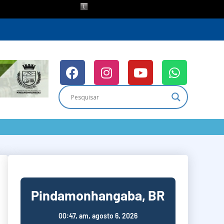
Pindamonhangaba, BR
00:47,
am, agosto 6, 2026