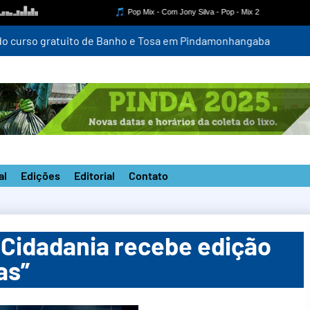
a do curso gratuito de Banho e Tosa em Pindamonhangaba
al
Edições
Editorial
Contato
 Cidadania recebe edição
as”