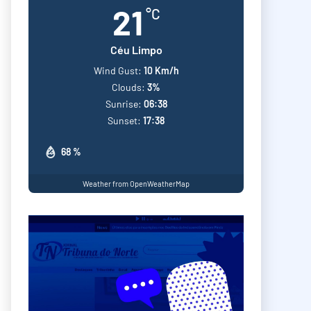
21
°C
Céu Limpo
Wind Gust:
10 Km/h
Clouds:
3%
Sunrise:
06:38
Sunset:
17:38
68 %
Weather from OpenWeatherMap