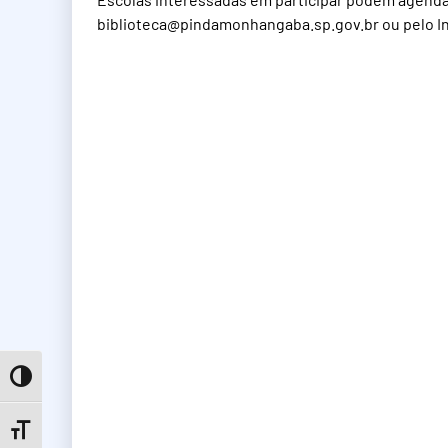
biblioteca@pindamonhangaba.sp.gov.br
ou pelo I
Toggle High Contrast
Toggle Font size