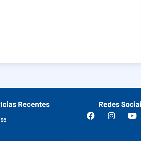
ícias Recentes
Redes Socia
495