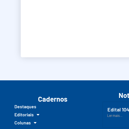
Not
Cadernos
Destaques
Edital 10
Editoriais
Ler mais...
Colunas