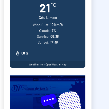
21
°C
Céu Limpo
Wind Gust:
10 Km/h
Clouds:
3%
Sunrise:
06:38
Sunset:
17:38
68 %
Weather from OpenWeatherMap