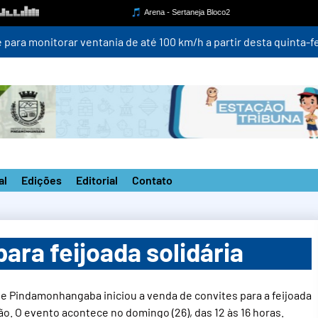
para monitorar ventania de até 100 km/h a partir desta quinta-fei
al
Edições
Editorial
Contato
ara feijoada solidária
e Pindamonhangaba iniciou a venda de convites para a feijoada
ção. O evento acontece no domingo (26), das 12 às 16 horas.