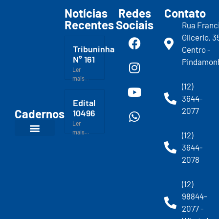
Notícias
Redes
Contato
Recentes
Sociais
Rua Franc
Glicerio, 3
Tribuninha
Centro -
N° 161
Pindamon
Ler
mais...
(12)
3644-
Edital
2077
Cadernos
10496
Ler
mais...
(12)
3644-
2078
(12)
98844-
2077 -