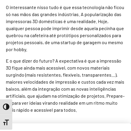
O interessante nisso tudo é que essa tecnologia não ficou
só nas mãos das grandes indústrias. A popularização das
impressoras 3D domésticas é uma realidade. Hoje,
qualquer pessoa pode imprimir desde aquela pecinha que
quebrou na cafeteira até protótipos personalizados para
projetos pessoais, de uma startup de garagem ou mesmo
por hobby.
E o que dizer do futuro? A expectativa é que a impressão
3D fique ainda mais acessível, com novos materiais
surgindo (mais resistentes, flexíveis, transparentes…),
maiores velocidades de impressão e custos cada vez mais
baixos, além da integração com as novas inteligências
artificiais, que ajudam na otimização de projetos. Prepare-
se para ver ideias virando realidade em um ritmo muito
Toggle High Contrast
mais rápido e acessível para todos.
Toggle Font size