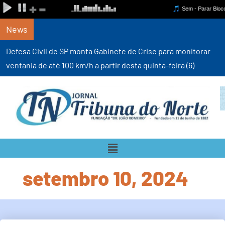
News
Defesa Civil de SP monta Gabinete de Crise para monitorar
ventania de até 100 km/h a partir desta quinta-feira (6)
setembro 10, 2024