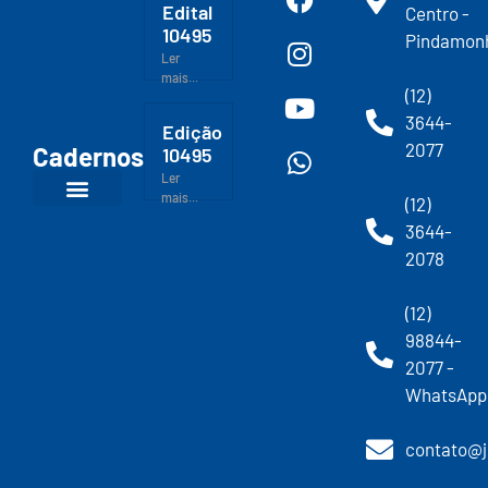
Edital
Centro -
10495
Pindamon
Ler
mais...
(12)
3644-
Edição
2077
Cadernos
10495
Ler
mais...
(12)
3644-
2078
(12)
98844-
2077 -
WhatsApp
contato@j