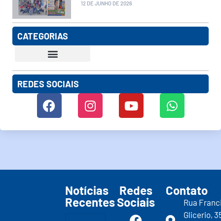
12 DE JUNHO DE 2026
CATEGORIAS
REDES SOCIAIS
Notícias
Redes
Contato
Recentes
Sociais
Rua Franc
Glicerio, 3