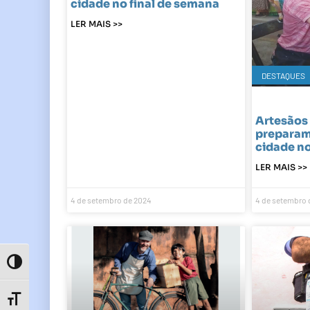
cidade no final de semana
LER MAIS >>
DESTAQUES
Artesãos 
preparam 
cidade no
LER MAIS >>
4 de setembro de 2024
4 de setembro 
Toggle High Contrast
Toggle Font size