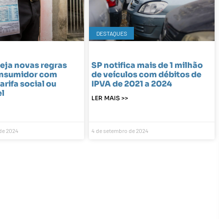
DESTAQUES
eja novas regras
SP notifica mais de 1 milhão
onsumidor com
de veículos com débitos de
tarifa social ou
IPVA de 2021 a 2024
l
LER MAIS >>
de 2024
4 de setembro de 2024