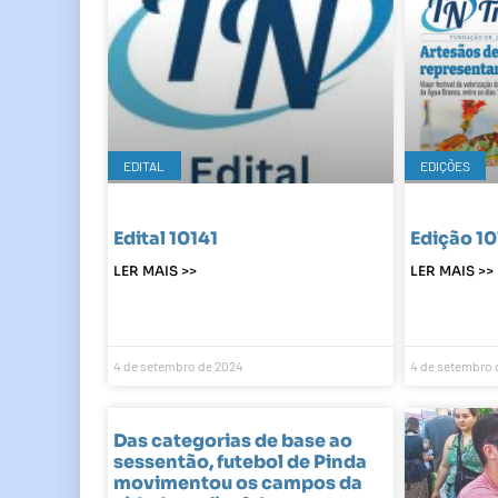
EDITAL
EDIÇÕES
Edital 10141
Edição 10
LER MAIS >>
LER MAIS >>
4 de setembro de 2024
4 de setembro 
Das categorias de base ao
sessentão, futebol de Pinda
movimentou os campos da