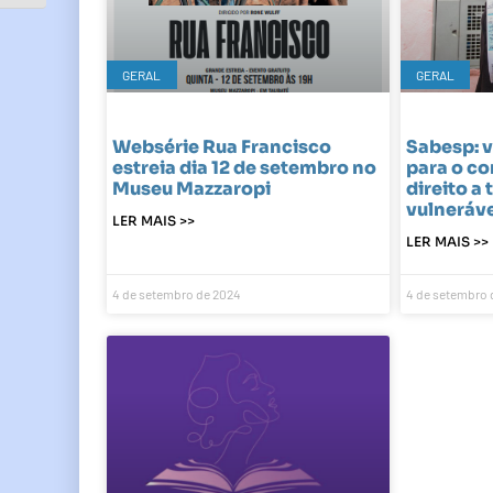
GERAL
GERAL
Websérie Rua Francisco
Sabesp: v
estreia dia 12 de setembro no
para o c
Museu Mazzaropi
direito a 
vulneráve
LER MAIS >>
LER MAIS >>
4 de setembro de 2024
4 de setembro 