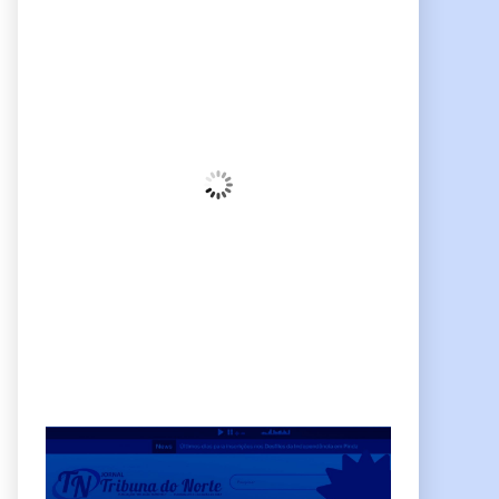
Pindamonhangaba, BR
04:47,
am, agosto 8, 2026
21
°C
Céu Limpo
Wind Gust:
10 Km/h
Clouds:
3%
Sunrise:
06:38
Sunset:
17:38
68 %
Weather from OpenWeatherMap