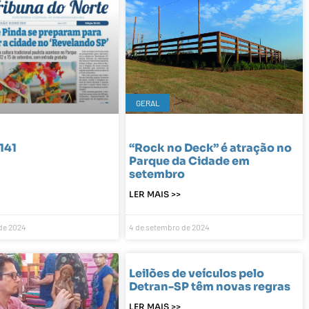
GERAL
141
“Rock no Deck” é atração no
Parque da Cidade em
setembro
LER MAIS >>
de 2024
4 de setembro de 2024
Leilões de veículos pelo
Detran-SP têm novas regras
LER MAIS >>