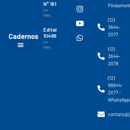
N° 161
Pindamon
Ler
mais...
(12)
3644-
Edital
2077
Cadernos
10496
Ler
mais...
(12)
3644-
2078
(12)
98844-
2077 -
WhatsApp
contato@j