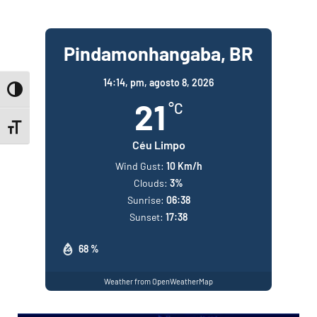
Pindamonhangaba, BR
14:14,
pm, agosto 8, 2026
Toggle High Contrast
21
°C
Toggle Font size
Céu Limpo
Wind Gust:
10 Km/h
Clouds:
3%
Sunrise:
06:38
Sunset:
17:38
68 %
Weather from OpenWeatherMap