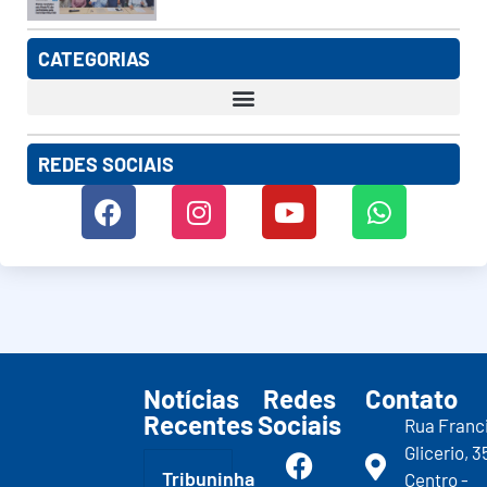
CATEGORIAS
REDES SOCIAIS
Notícias
Redes
Contato
Recentes
Sociais
Rua Franc
Glicerio, 3
Tribuninha
Centro -