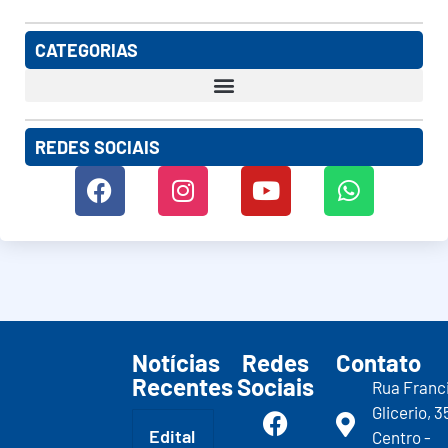
CATEGORIAS
REDES SOCIAIS
Notícias
Redes
Contato
Recentes
Sociais
Rua Franc
Glicerio, 3
Edital
Centro -