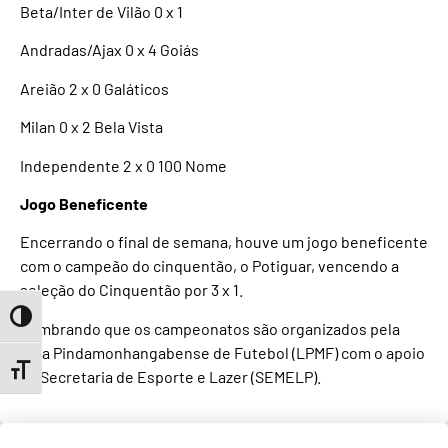
Beta/Inter de Vilão 0 x 1
Andradas/Ajax 0 x 4 Goiás
Areião 2 x 0 Galáticos
Milan 0 x 2 Bela Vista
Independente 2 x 0 100 Nome
Jogo Beneficente
Encerrando o final de semana, houve um jogo beneficente
com o campeão do cinquentão, o Potiguar, vencendo a
seleção do Cinquentão por 3 x 1.
Toggle High Contrast
Lembrando que os campeonatos são organizados pela
Liga Pindamonhangabense de Futebol (LPMF) com o apoio
Toggle Font size
da Secretaria de Esporte e Lazer (SEMELP).