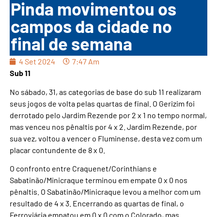
Pinda movimentou os
campos da cidade no
final de semana
4 Set 2024
7:47 Am
Sub 11
No sábado, 31, as categorias de base do sub 11 realizaram
seus jogos de volta pelas quartas de final. O Gerizim foi
derrotado pelo Jardim Rezende por 2 x 1 no tempo normal,
mas venceu nos pênaltis por 4 x 2. Jardim Rezende, por
sua vez, voltou a vencer o Fluminense, desta vez com um
placar contundente de 8 x 0.
O confronto entre Craquenet/Corinthians e
Sabatinão/Minicraque terminou em empate 0 x 0 nos
pênaltis. O Sabatinão/Minicraque levou a melhor com um
resultado de 4 x 3. Encerrando as quartas de final, o
Ferroviária empatou em 0 x 0 com o Colorado, mas