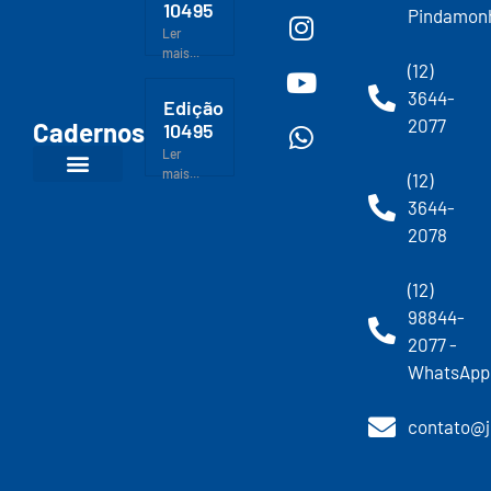
10495
Pindamon
Ler
mais...
(12)
3644-
Edição
2077
Cadernos
10495
Ler
mais...
(12)
3644-
2078
(12)
98844-
2077 -
WhatsApp
contato@j