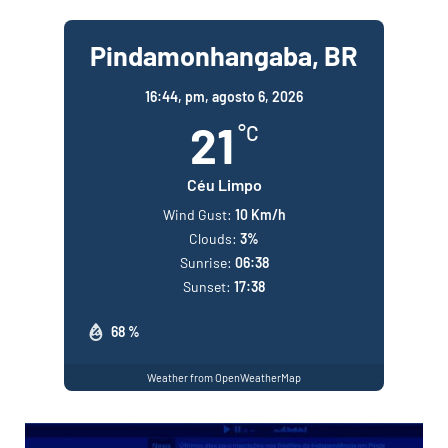
Pindamonhangaba, BR
16:44,
pm, agosto 6, 2026
21
°C
Céu Limpo
Wind Gust:
10 Km/h
Clouds:
3%
Sunrise:
06:38
Sunset:
17:38
68 %
Weather from OpenWeatherMap