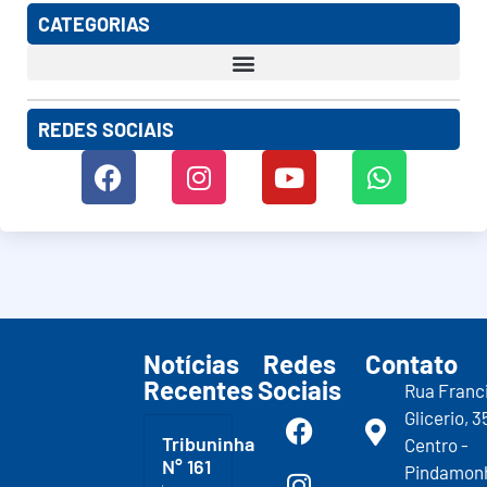
CATEGORIAS
REDES SOCIAIS
Notícias
Redes
Contato
Recentes
Sociais
Rua Franc
Glicerio, 3
Tribuninha
Centro -
N° 161
Pindamon