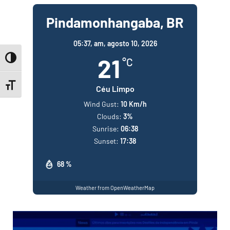
Pindamonhangaba, BR
05:37,
am, agosto 10, 2026
21
Toggle High Contrast
°C
Toggle Font size
Céu Limpo
Wind Gust:
10 Km/h
Clouds:
3%
Sunrise:
06:38
Sunset:
17:38
68 %
Weather from OpenWeatherMap