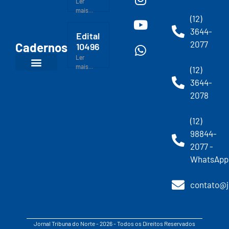
Ler
mais...
(12)
3644-
Edital
2077
Cadernos
10496
Ler
mais...
(12)
3644-
2078
(12)
98844-
2077 -
WhatsApp
contato@j
Jornal Tribuna do Norte - 2026 - Todos os Direitos Reservados