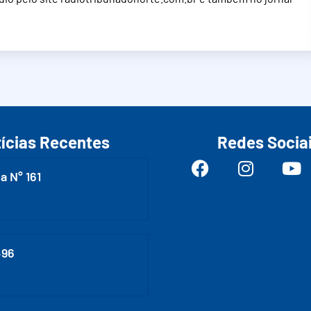
ícias Recentes
Redes Socia
a N° 161
496