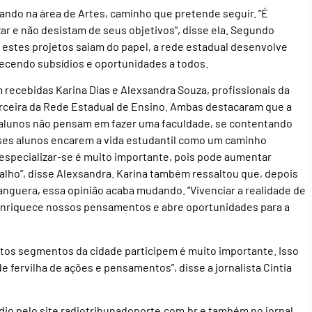
ando na área de Artes, caminho que pretende seguir. “É
r e não desistam de seus objetivos”, disse ela. Segundo
 estes projetos saiam do papel, a rede estadual desenvolve
recendo subsídios e oportunidades a todos.
 recebidas Karina Dias e Alexsandra Souza, profissionais da
rceira da Rede Estadual de Ensino. Ambas destacaram que a
s alunos não pensam em fazer uma faculdade, se contentando
sses alunos encarem a vida estudantil como um caminho
specializar-se é muito importante, pois pode aumentar
lho”, disse Alexsandra. Karina também ressaltou que, depois
guera, essa opinião acaba mudando. “Vivenciar a realidade de
enriquece nossos pensamentos e abre oportunidades para a
tos segmentos da cidade participem é muito importante. Isso
e fervilha de ações e pensamentos”, disse a jornalista Cintia
io pelo site radiotribunadonorte.com.br e também no jornal