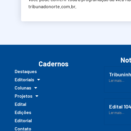
tribunadonorte.com.br.
Not
Cadernos
Destaques
Tribuninh
Editoriais
Ler mais...
Colunas
Projetos
Edital
Edital 10
Edições
Ler mais...
Editorial
Contato