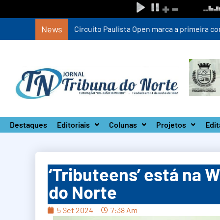
News
Circuito Paulista Open marca a primeira co
Destaques
Editoriais
Colunas
Projetos
Edit
‘Tributeens’ está na 
do Norte
5 Set 2024
7:38 Am