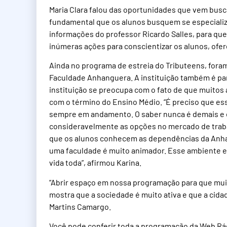
Maria Clara falou das oportunidades que vem busc
fundamental que os alunos busquem se especializa
informações do professor Ricardo Salles, para que
inúmeras ações para conscientizar os alunos, ofe
Ainda no programa de estreia do Tributeens, foram
Faculdade Anhanguera. A instituição também é pa
instituição se preocupa com o fato de que muito
com o término do Ensino Médio. “É preciso que e
sempre em andamento. O saber nunca é demais e e
consideravelmente as opções no mercado de traba
que os alunos conhecem as dependências da Anhan
uma faculdade é muito animador. Esse ambiente 
vida toda”, afirmou Karina.
“Abrir espaço em nossa programação para que mui
mostra que a sociedade é muito ativa e que a cidad
Martins Camargo.
Você pode conferir toda a programação da Web Rád