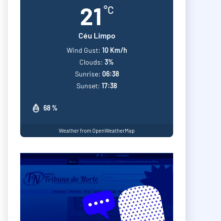
21
°C
Céu Limpo
Wind Gust:
10 Km/h
Clouds:
3%
Sunrise:
06:38
Sunset:
17:38
68 %
Weather from OpenWeatherMap